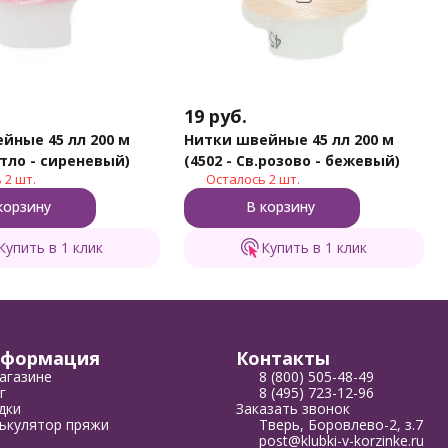
19
руб.
йные 45 лл 200 м
Нитки швейные 45 лл 200 м
етло - сиреневый)
(4502 - Св.розово - бежевый)
 2 шт.
Осталось 2 шт.
корзину
В корзину
Купить в 1 клик
Купить в 1 клик
формация
Контакты
агазине
8 (800) 505-48-49
г
8 (495) 723-12-96
дки
Заказать звонок
ькулятор пряжи
Тверь, Боровлево-2, з.7
post@klubki-v-korzinke.ru