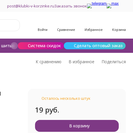
post@klubki-v-korzinke.ru
Заказать звонок
Войти
Сравнение
Избранное
Корзина
и шитья
Шерсть для валяния
Система скидок
Сделать оптовый заказ
К сравнению
В избранное
Поделиться
м
Осталось несколько штук
19 руб.
В корзину