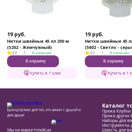
19
руб.
19
руб.
Нитки швейные 45 лл 200 м
Нитки швейные 45 лл
(5202 - Жемчужный)
(5602 - Светло - серы
4.0
2
В наличии
4.0
1
В наличии
В корзину
В корзину
Купить в 1 клик
Купить в 1 
Каталог т
Бренд пряжи для тех, кто вяжет с душой и
Пряжа Клубки 
для души!
Пряжа других 
Наборы для вя
Инструменты д
Мы на маркетплейсах
Шерсть для ва