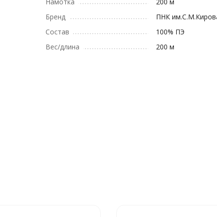
Намотка
200 м
Бренд
ПНК им.С.М.Киров
Состав
100% ПЭ
Вес/длина
200 м