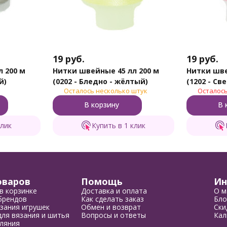
19
руб.
19
руб.
 200 м
Нитки швейные 45 лл 200 м
Нитки шве
й)
(0202 - Бледно - жёлтый)
(1202 - Св
Осталось несколько штук
Осталось
В корзину
В 
клик
Купить в 1 клик
оваров
Помощь
Ин
в корзинке
Доставка и оплата
О м
брендов
Как сделать заказ
Бло
зания игрушек
Обмен и возврат
Ски
ля вязания и шитья
Вопросы и ответы
Кал
ляния