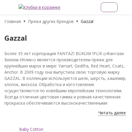
Главная
Пряжа других брендов
Gazzal
Gazzal
Более 35 лет корпорация FANTAZİ BÜKÜM İPLİK («Фантази
Бюкюм Иплик») является производителем пряжи для
крупнейших марок в мире: Yarnart, Gedifra, Red Heart, Coats,
Anchor. В 2009 году она выпустила свою торговую марку
GAZZAL. В коллекции используются шелк, шерсть, кашемир,
хлопок, вискоза. Обработка и изготовление
осуществляются по новейшим европейским технологиям.
Всегда отличная цветовая гамма и ровная качественная
прокраска обеспечиваются высококачественными
европейскими красителями.
Читать далее
Как правило, пряжа «Газзал» содержит в себе как
натуральные, так и синтетические нити, что повышает ее
Baby Cotton
прочность и способствует долгой носке готовых изделий.