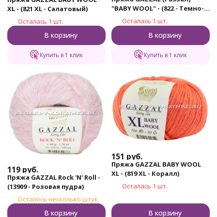
"BABY WOOL" - (822 - Темно-
XL - (821 XL - Салатовый)
бирюзовый)
Осталась 1 шт.
Осталась 1 шт.
В корзину
В корзину
Купить в 1 клик
Купить в 1 клик
151
руб.
Пряжа GAZZAL BABY WOOL
119
руб.
XL - (819 XL - Коралл)
Пряжа GAZZAL Rock 'N' Roll -
Осталась 1 шт.
(13909 - Розовая пудра)
Осталось несколько штук
В корзину
В корзину