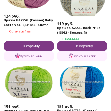
124
руб.
Пряжа GAZZAL (Газзал) Baby
119
руб.
Cotton XL - (3414XL - Светлый
Пряжа GAZZAL Rock 'N' Roll -
цикламен)
Осталась 1 шт.
(13952 - Бежевый)
В наличии
В корзину
В корзину
Купить в 1 клик
Купить в 1 клик
151
руб.
151
руб.
Пряжа GAZZAL (Газзал)
Пряжа GAZZAL BABY WOOL