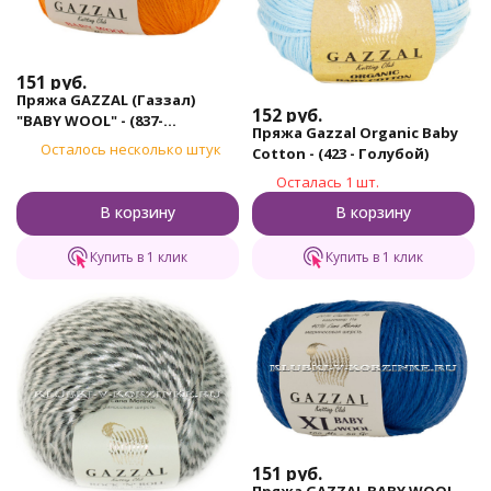
151
руб.
Пряжа GAZZAL (Газзал)
152
руб.
"BABY WOOL" - (837-
Пряжа Gazzal Organic Baby
Желтооранжевый)
Осталось несколько штук
Cotton - (423 - Голубой)
Осталась 1 шт.
В корзину
В корзину
Купить в 1 клик
Купить в 1 клик
151
руб.