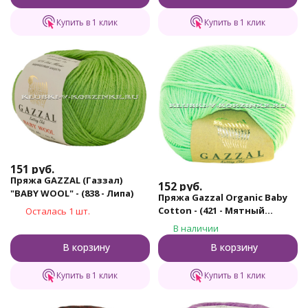
Купить в 1 клик
Купить в 1 клик
151
руб.
Пряжа GAZZAL (Газзал)
152
руб.
"BABY WOOL" - (838 - Липа)
Пряжа Gazzal Organic Baby
Cotton - (421 - Мятный
Осталась 1 шт.
леденец)
В наличии
В корзину
В корзину
Купить в 1 клик
Купить в 1 клик