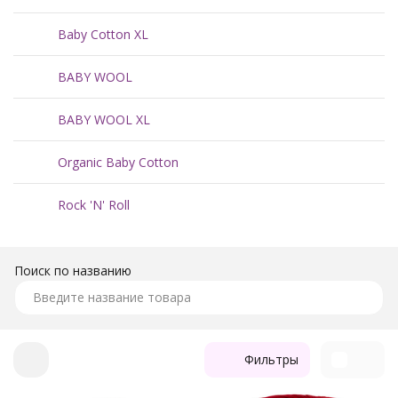
Она великолепно подходит как для машинного, так и для
ручного вязания, полотно получается гладким и ровным.
Baby Cotton XL
BABY WOOL
BABY WOOL XL
Organic Baby Cotton
Rock 'N' Roll
Поиск по названию
Фильтры