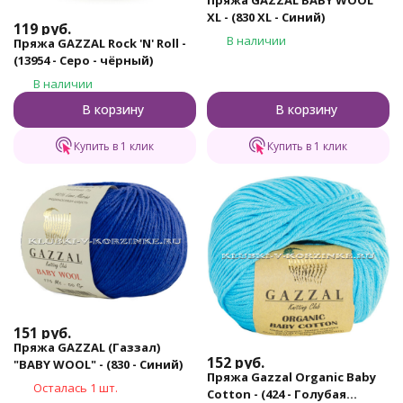
Пряжа GAZZAL BABY WOOL
XL - (830 XL - Синий)
119
руб.
В наличии
Пряжа GAZZAL Rock 'N' Roll -
(13954 - Серо - чёрный)
В наличии
В корзину
В корзину
Купить в 1 клик
Купить в 1 клик
151
руб.
Пряжа GAZZAL (Газзал)
152
руб.
"BABY WOOL" - (830 - Синий)
Пряжа Gazzal Organic Baby
Осталась 1 шт.
Cotton - (424 - Голубая