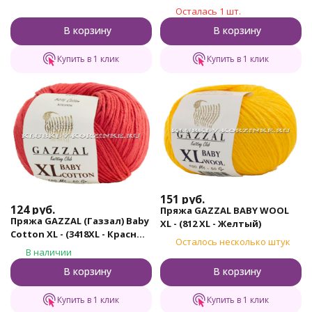
бирюза)
Осталась 1 шт.
В корзину
В корзину
Купить в 1 клик
Купить в 1 клик
151
руб.
124
руб.
Пряжа GAZZAL BABY WOOL
Пряжа GAZZAL (Газзал) Baby
XL - (812 XL - Желтый)
Cotton XL - (3418XL - Красный
Осталось несколько штук
коралл)
В наличии
В корзину
В корзину
Купить в 1 клик
Купить в 1 клик