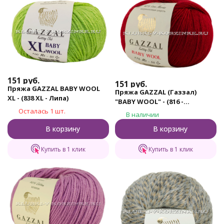
151
руб.
151
руб.
Пряжа GAZZAL BABY WOOL
Пряжа GAZZAL (Газзал)
XL - (838 XL - Липа)
"BABY WOOL" - (816 -
Осталась 1 шт.
Бордовый)
В наличии
В корзину
В корзину
Купить в 1 клик
Купить в 1 клик