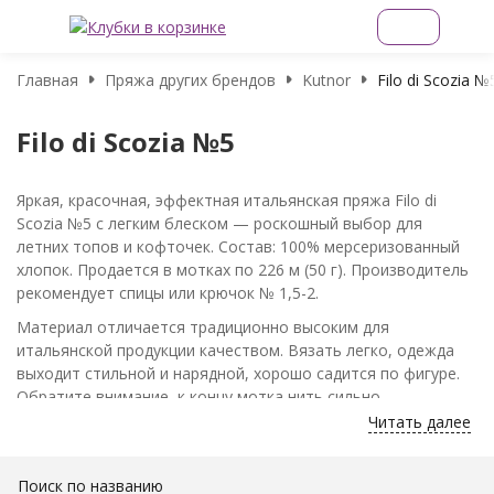
Главная
Пряжа других брендов
Kutnor
Filo di Scozia №
Filo di Scozia №5
Яркая, красочная, эффектная итальянская пряжа Filo di
Scozia №5 с легким блеском — роскошный выбор для
летних топов и кофточек. Состав: 100% мерсеризованный
хлопок. Продается в мотках по 226 м (50 г). Производитель
рекомендует спицы или крючок № 1,5-2.
Материал отличается традиционно высоким для
итальянской продукции качеством. Вязать легко, одежда
выходит стильной и нарядной, хорошо садится по фигуре.
Обратите внимание, к концу мотка нить сильно
закручивается. Не очень подходит для предметов детского
Читать далее
гардероба — кофточки и шарфы могут оказаться чересчур
жесткими для нежной кожи ребенка. Готовое изделие
Поиск по названию
лучше всего сразу постирать, можно с добавлением