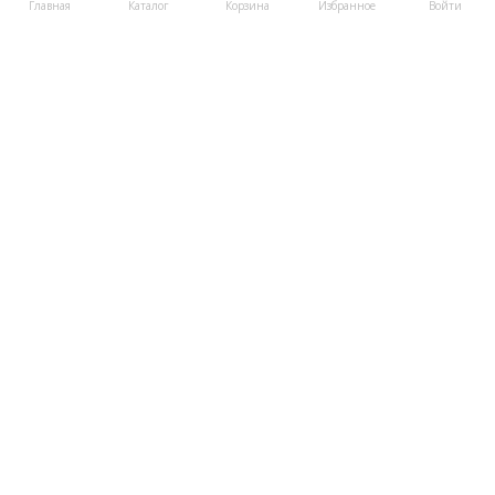
Главная
Каталог
Корзина
Избранное
Войти
182
руб.
Пряжа Filo di Scozia №5 - (102
- Золото)
В наличии
В корзину
Купить в 1 клик