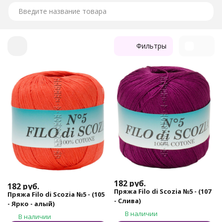
кондиционера.
При стирке цвет слегка блекнет, блеск становится
благородным, мягким. Даже при интенсивном ношении
вещь сохраняет форму и держит узор. Допускается
Фильтры
небольшая усадка. Сушить изделия нужно расправленными,
на горизонтальной поверхности.
182
руб.
182
руб.
Пряжа Filo di Scozia №5 - (107
Пряжа Filo di Scozia №5 - (105
- Слива)
- Ярко - алый)
В наличии
В наличии