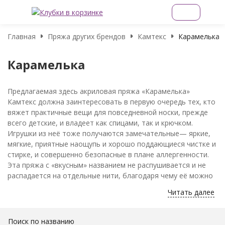
Главная
Пряжа других брендов
Камтекс
Карамелька
Карамелька
Предлагаемая здесь акриловая пряжа «Карамелька»
Камтекс должна заинтересовать в первую очередь тех, кто
вяжет практичные вещи для повседневной носки, прежде
всего детские, и владеет как спицами, так и крючком.
Игрушки из неё тоже получаются замечательные— яркие,
мягкие, приятные наощупь и хорошо поддающиеся чистке и
стирке, и совершенно безопасные в плане аллергенности.
Эта пряжа с «вкусным» названием не распушивается и не
распадается на отдельные нити, благодаря чему её можно
многократно распускать и использовать для новых изделий.
Читать далее
«Карамельку» могут по достоинству оценить рукодельницы,
использующие тугую вязку крючком. Это актуально при
Поиск по названию
изготовлении пледов, детских спальных мешков, ну и