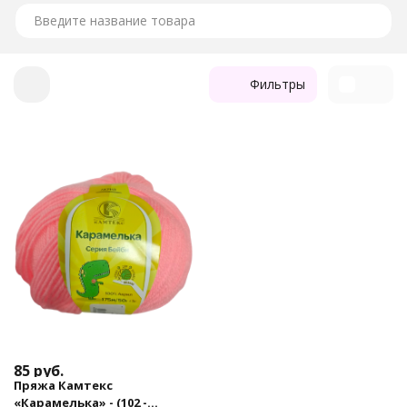
конечно детской верхней одежды — шапок, курточек,
кофточек. По отзывам на форумах, изделия из этой пряжи
отлично выдерживают как ручную, так и машинную стирку,
не линяют и не садятся.
Фильтры
Изготовлена из 100% акрила. Длина нити 175 метров в
мотках по 50 г.
85
руб.
Пряжа Камтекс
«Карамелька» - (102 -