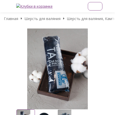
Главная
Шерсть для валяния
Шерсть для валяния, Камте