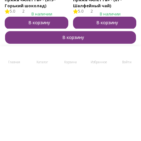
Горький шоколад)
Шалфейный чай)
5.0
2
5.0
2
В наличии
В наличии
В корзину
В корзину
Купить в 1 клик
Купить в 1 клик
В корзину
Главная
Каталог
Корзина
Избранное
Войти
Бренд пряжи для тех, кто вяжет с душой и для души!
8 (800) 505-48-49
8 (495) 723-12-96
post@klubki-v-korzinke.ru
Telegram
Мы в соцсетях
Мы на маркетплейсах