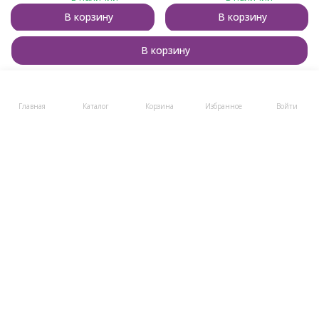
В корзину
В корзину
Купить в 1 клик
Купить в 1 клик
В корзину
Главная
Каталог
Корзина
Избранное
Войти
Бренд пряжи для тех, кто вяжет с душой и для души!
8 (800) 505-48-49
8 (495) 723-12-96
post@klubki-v-korzinke.ru
Telegram
Мы в соцсетях
Мы на маркетплейсах
Каталог товаров