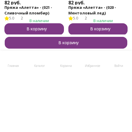
82
руб.
82
руб.
Пряжа «Алетта» - (021 -
Пряжа «Алетта» - (020 -
Сливочный пломбир)
Ментоловый лед)
5.0
2
5.0
2
В наличии
В наличии
В корзину
В корзину
Купить в 1 клик
Купить в 1 клик
В корзину
Главная
Каталог
Корзина
Избранное
Войти
Бренд пряжи для тех, кто вяжет с душой и для души!
8 (800) 505-48-49
8 (495) 723-12-96
post@klubki-v-korzinke.ru
Telegram
Мы в соцсетях
Мы на маркетплейсах