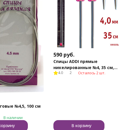
590
руб.
Спицы ADDI прямые
никелированные №4, 35 см,
4.0
2
Осталось 2 шт.
2шт.
говые №4,5, 100 см
В наличии
корзину
В корзину