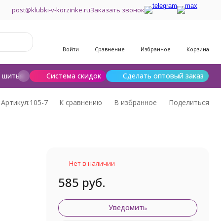
post@klubki-v-korzinke.ru
Заказать звонок
Войти
Сравнение
Избранное
Корзина
и шитья
Шерсть для валяния
Система скидок
Сделать оптовый заказ
Артикул:
105-7
К сравнению
В избранное
Поделиться
Нет в наличии
585 руб.
Уведомить