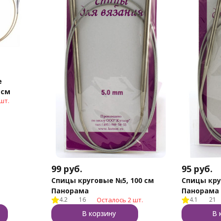
е
 см
шт.
99
руб.
95
руб.
Спицы круговые №5, 100 см
Спицы кру
Панорама
Панорама
4.2
16
Осталось 2 шт.
4.1
21
В корзину
В 