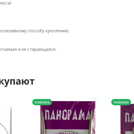
ласса!
ксклюзивному способу крепления).
читаемая и не стирающаяся.
окупают
новинка
новинка