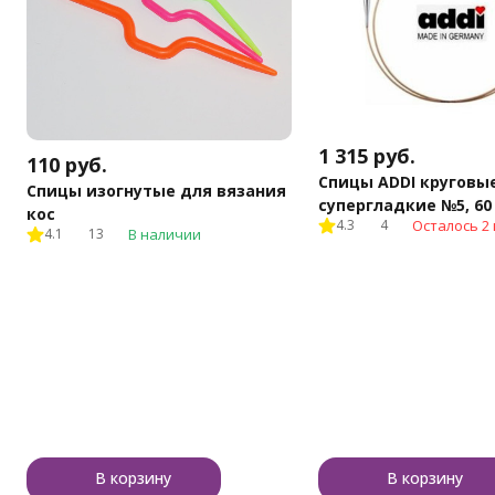
1 315
руб.
110
руб.
Спицы ADDI круговы
Спицы изогнутые для вязания
супергладкие №5, 60
кос
4.3
4
Осталось 2 
4.1
13
В наличии
В корзину
В корзину