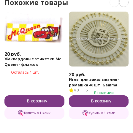
Похожие товары
20
руб.
Жаккардовые этикетки Mc
Queen - флажок
Осталась 1 шт.
20
руб.
Иглы для закалывания -
ромашка 40 шт. Gamma
4.0
6
В наличии
В корзину
В корзину
Купить в 1 клик
Купить в 1 клик