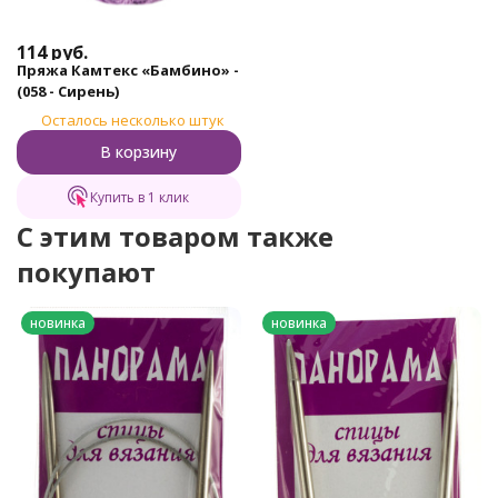
114
руб.
Пряжа Камтекс «Бамбино» -
(058 - Сирень)
Осталось несколько штук
В корзину
Купить в 1 клик
C этим товаром также
покупают
новинка
новинка