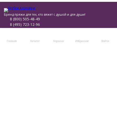
Бренд пряжи для тех, кто вяжет с душой и для души!
8 (800) 505-48-49
8 (495) 723-12-96
post@klubki-v-korzinke.ru
Telegram
Главная
Каталог
Корзина
Избранное
Войти
Мы в соцсетях
Мы на маркетплейсах
Каталог товаров
Помощь
Информация
Политика персональных данных
© 2011-2026 Клубки в корзине
Разработано в
bodysite.ru