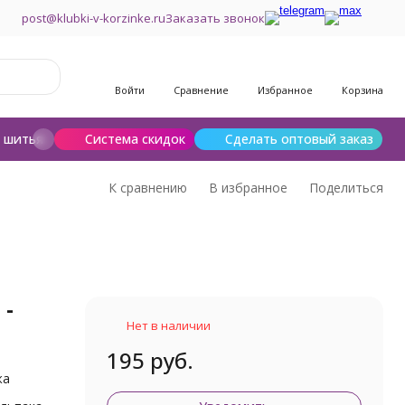
post@klubki-v-korzinke.ru
Заказать звонок
Войти
Сравнение
Избранное
Корзина
и шитья
Шерсть для валяния
Система скидок
Сделать оптовый заказ
К сравнению
В избранное
Поделиться
 -
Нет в наличии
195 руб.
жа