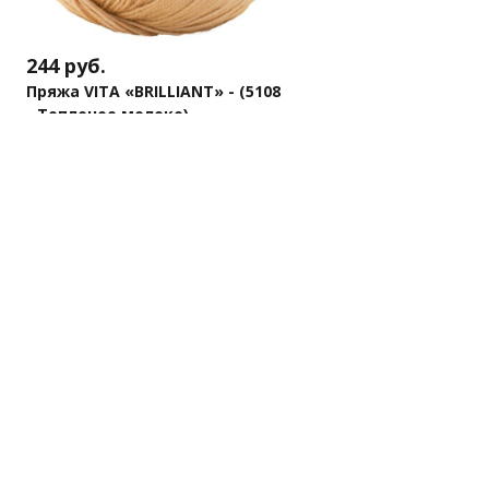
244
руб.
Пряжа VITA «BRILLIANT» - (5108
- Топленое молоко)
Осталась 1 шт.
В корзину
Купить в 1 клик
Каталог т
Бренд пряжи для тех, кто вяжет с душой и
Пряжа Клубки 
для души!
Пряжа других 
Наборы для вя
Инструменты д
Мы на маркетплейсах
Шерсть для ва
Политика персональных данных
© 2011-2026 Клубки в корзине