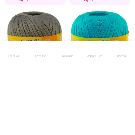
Главная
Каталог
Корзина
Избранное
Войти
274
руб.
274
руб.
Пряжа Семеновская «Кабле»
Пряжа Семеновская «Кабле»
- (30006 - Серый_х1)
- (30290 - Голубая бирюза_x1)
В наличии
Осталась 1 шт.
В корзину
В корзину
Купить в 1 клик
Купить в 1 клик