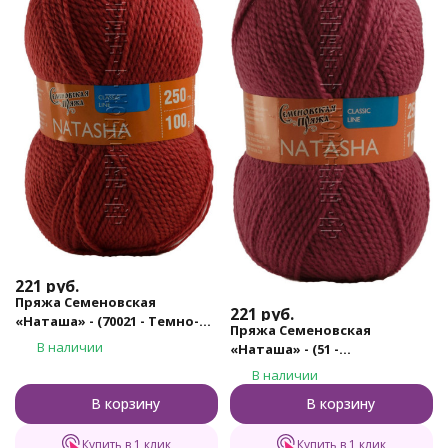
221
руб.
Пряжа Семеновская
221
руб.
«Наташа» - (70021 - Темно-
Пряжа Семеновская
коралловый)
В наличии
«Наташа» - (51 -
Брусничный)
В наличии
В корзину
В корзину
Купить в 1 клик
Купить в 1 клик