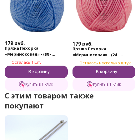
179
руб.
179
руб.
Пряжа Пехорка
Пряжа Пехорка
«Мериносовая» - (98 -
«Мериносовая» - (24 -
Лесной колокольчик)
Орхидея)
Осталась 1 шт.
Осталось несколько штук
В корзину
В корзину
Купить в 1 клик
Купить в 1 клик
C этим товаром также
покупают