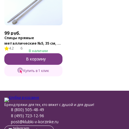
99
руб.
Спицы прямые
металлические №5, 35 см, 2
4.2
6
шт.
В наличии
В корзину
Купить в 1 клик
Бренд пряжи для тех, кто вяжет с душой и для души!
8 (800) 505-48-49
8 (495) 723-12-96
post@klubki-v-korzinke.ru