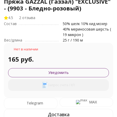
Пряжа GAZZAL (Газзал) "EXCLUSIVE"
- (9903 - Бледно-розовый)
4.5
2 отзыва
Состав
50% шелк 10% кид мохер
40% мериносовая шерсть (
19 микрон )
Вес/длина
25 г / 190 м
Нет в наличии
165 руб.
Уведомить
Запрос счета / КП
MAX
Telegram