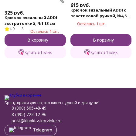
615
руб.
Крючок вязальный ADDI с
325
руб.
пластиковой ручкой, №4,5
Крючок вязальный ADDI
15 см
экстратонкий, №1 13 см
Осталась 1 шт.
4.0
3
Осталась 1 шт.
В корзину
В корзину
Купить в 1 клик
Купить в 1 клик
Бренд пряжи для тех, кто вяжет с душой и для души!
8 (800) 505-48-49
8 (495) 723-12-96
post@klubki-v-korzinke.ru
Telegram