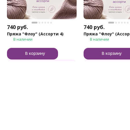
740
руб.
740
руб.
Пряжа "Флоу" (Ассорти 4)
Пряжа "Флоу" (Ассор
В наличии
В наличии
В корзину
В корзину
Купить в 1 клик
Купить в 1 
Каталог т
Бренд пряжи для тех, кто вяжет с душой и
Пряжа Клубки 
для души!
Пряжа других 
Наборы для вя
Инструменты д
Мы на маркетплейсах
Шерсть для ва