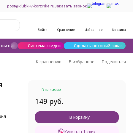
post@klubki-v-korzinke.ru
Заказать звонок
Войти
Сравнение
Избранное
Корзина
и шитья
Шерсть для валяния
Система скидок
Сделать оптовый заказ
К сравнению
В избранное
Поделиться
я
В наличии
149 руб.
е
рил
В корзину
Купить в 1 клик