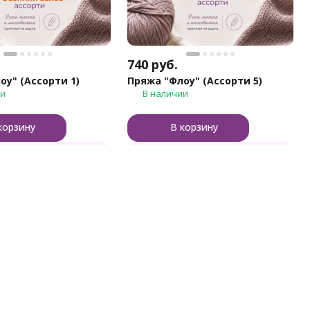
740
руб.
Пряжа "Флоу" (Ассорти 1)
Пряжа "Флоу" (Ассорти 5)
ии
В наличии
корзину
В корзину
Купить в 1 клик
Купить в 1 клик
формация
Контакты
агазине
8 (800) 505-48-49
г
8 (495) 723-12-96
дки
Заказать звонок
ькулятор пряжи
Тверь, Боровлево-2, з.7
post@klubki-v-korzinke.ru
Пн-Пт, с 10:00-18:00