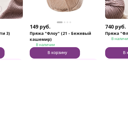
149
руб.
740
руб.
ти 3)
Пряжа "Флоу" (21 - Бежевый
В налич
кашемир)
В наличии
В корзину
В 
клик
Купить в 1 клик
оваров
Помощь
Ин
в корзинке
Доставка и оплата
О м
брендов
Как сделать заказ
Бло
зания игрушек
Обмен и возврат
Ски
ля вязания и шитья
Вопросы и ответы
Кал
ляния