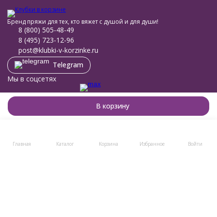
Бренд пряжи для тех, кто вяжет с душой и для души!
8 (800) 505-48-49
8 (495) 723-12-96
post@klubki-v-korzinke.ru
Telegram
Мы в соцсетях
Мы на маркетплейсах
В корзину
Главная
Каталог
Корзина
Избранное
Войти
Каталог товаров
Помощь
Информация
Политика персональных данных
© 2011-2026 Клубки в корзине
Разработано в
bodysite.ru