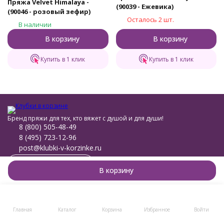
Пряжа Velvet Himalaya -
(90039 - Ежевика)
(90046 - розовый зефир)
Осталось 2 шт.
В наличии
В корзину
В корзину
Купить в 1 клик
Купить в 1 клик
Бренд пряжи для тех, кто вяжет с душой и для души!
8 (800) 505-48-49
8 (495) 723-12-96
post@klubki-v-korzinke.ru
Telegram
В корзину
Мы в соцсетях
Мы на маркетплейсах
Главная
Каталог
Корзина
Избранное
Войти