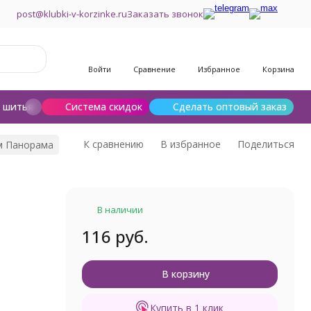
post@klubki-v-korzinke.ru
Заказать звонок
Войти
Сравнение
Избранное
Корзина
и шитья
Шерсть для валяния
Система скидок
Сделать оптовый заказ
К сравнению
В избранное
Поделиться
см Панорама
В наличии
116 руб.
В корзину
Купить в 1 клик