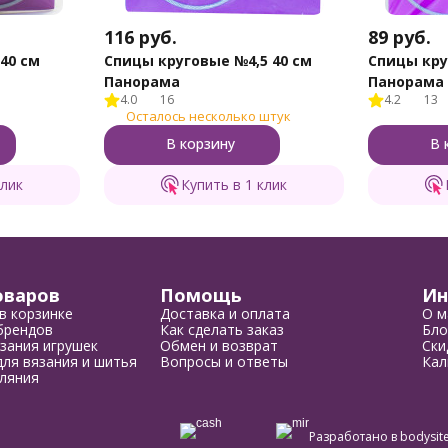
116
руб.
89
руб.
40 см
Спицы круговые №4,5 40 см
Спицы кру
Панорама
Панорама
4.0
16
4.2
13
Осталось несколько штук
В корзину
В 
клик
Купить в 1 клик
оваров
Помощь
Ин
в корзинке
Доставка и оплата
О м
брендов
Как сделать заказ
Бло
зания игрушек
Обмен и возврат
Ски
ля вязания и шитья
Вопросы и ответы
Кал
ляния
Разработано в
bodysite