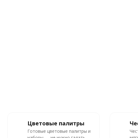
Цветовые палитры
Че
Готовые цветовые палитры и
Чес
наборы — не нужно гадать,
мяг