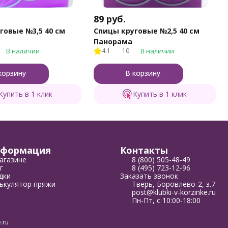
89
руб.
говые №3,5 40 см
Спицы круговые №2,5 40 см
Панорама
В наличии
4.1
10
В наличии
корзину
В корзину
Купить в 1 клик
Купить в 1 клик
формация
Контакты
агазине
8 (800) 505-48-49
г
8 (495) 723-12-96
дки
Заказать звонок
ькулятор пряжи
Тверь, Боровлево-2, з.7
post@klubki-v-korzinke.ru
Пн-Пт, с 10:00-18:00
.ru