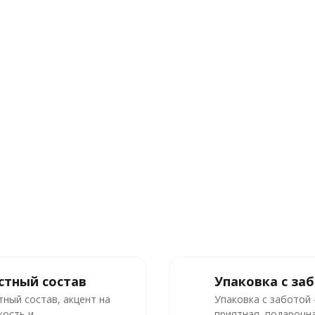
стный состав
Упаковка с за
тный состав, акцент на
Упаковка с заботой
кость и
приятная, подарочна