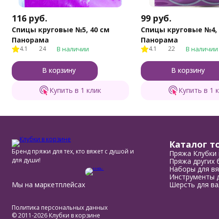
116
руб.
99
руб.
Спицы круговые №5, 40 см
Спицы круговые №4, 
Панорама
Панорама
4.1
24
В наличии
4.1
22
В наличии
В корзину
В корзину
Купить в 1 клик
Купить в 1 
Каталог т
Бренд пряжи для тех, кто вяжет с душой и
Пряжа Клубки 
для души!
Пряжа других 
Наборы для вя
Инструменты д
Мы на маркетплейсах
Шерсть для ва
Политика персональных данных
© 2011-2026 Клубки в корзине