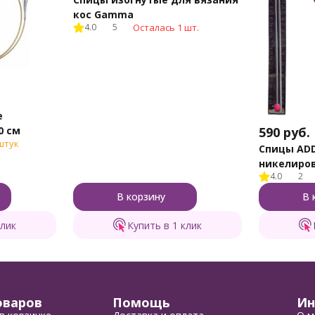
кос Gamma
4.0
5
Осталась 1 шт.
е
0 см
590
руб.
штук
Спицы AD
никелиров
4.0
2
2шт.
В корзину
В 
клик
Купить в 1 клик
оваров
Помощь
Ин