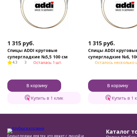
1 315
руб.
1 315
руб.
Спицы ADDI круговые
Спицы ADDI круговы
супергладкие №5,5 100 см
супергладкие №6, 10
4.3
3
Осталась 1 шт.
Осталось несколько 
В корзину
В корзину
Купить в 1 клик
Купить в 1 
Каталог т
Бренд пряжи для тех, кто вяжет с душой и