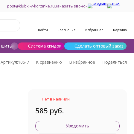
post@klubki-v-korzinke.ru
Заказать звонок
Войти
Сравнение
Избранное
Корзина
и шитья
Шерсть для валяния
Система скидок
Сделать оптовый заказ
Артикул:
105-7
К сравнению
В избранное
Поделиться
Нет в наличии
585 руб.
Уведомить