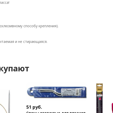
ласса!
ксклюзивному способу крепления).
читаемая и не стирающаяся.
окупают
51
руб.
Спицы изогнутые для вязания