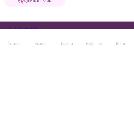
Купить в 1 клик
Бренд пряжи для тех, кто вяжет с душой и для души!
8 (800) 505-48-49
Главная
Каталог
Корзина
Избранное
Войти
8 (495) 723-12-96
post@klubki-v-korzinke.ru
Telegram
Мы в соцсетях
Мы на маркетплейсах
Каталог товаров
Помощь
Информация