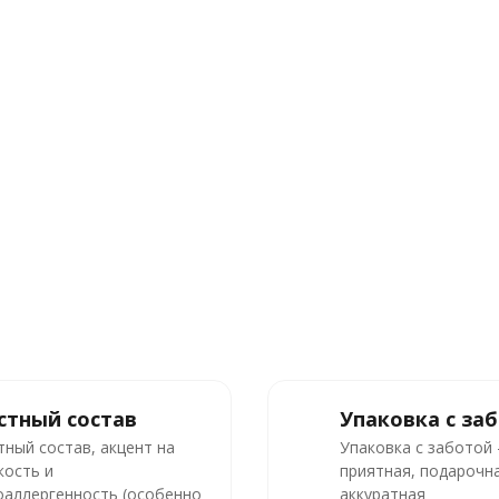
стный состав
Упаковка с за
тный состав, акцент на
Упаковка с заботой
кость и
приятная, подарочна
оаллергенность (особенно
аккуратная