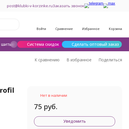
post@klubki-v-korzinke.ru
Заказать звонок
Войти
Сравнение
Избранное
Корзина
и шитья
Шерсть для валяния
Система скидок
Сделать оптовый заказ
К сравнению
В избранное
Поделиться
ofil
Нет в наличии
75 руб.
Уведомить