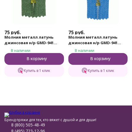
75
руб.
75
руб.
Молния металл латунь
Молния металл латунь
джинсовая н/р GMD-941
джинсовая н/р GMD-941
Gamma, тип 4, 18 см (315 -
Gamma, тип 4, 18 см (185 -
В наличии
В наличии
Хаки)
Небесно - синий)
В корзину
В корзину
Купить в 1 клик
Купить в 1 клик
Бренд пряжи для тех, кто вяжет с душой и для души!
8 (800) 505-48-49
8 (495) 723-12-96