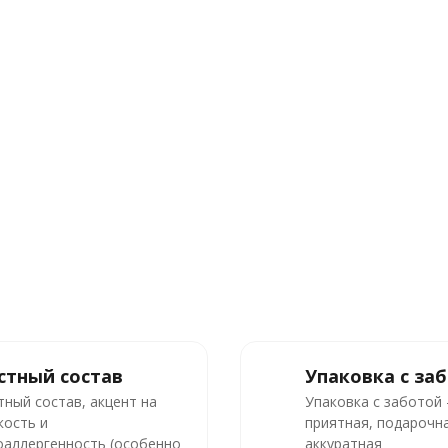
стный состав
Упаковка с за
тный состав, акцент на
Упаковка с заботой
кость и
приятная, подарочна
оаллергенность (особенно
аккуратная