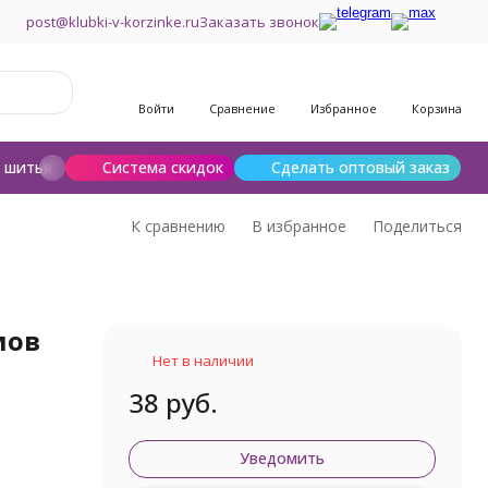
post@klubki-v-korzinke.ru
Заказать звонок
Войти
Сравнение
Избранное
Корзина
и шитья
Шерсть для валяния
Система скидок
Сделать оптовый заказ
К сравнению
В избранное
Поделиться
мов
Нет в наличии
38 руб.
Уведомить