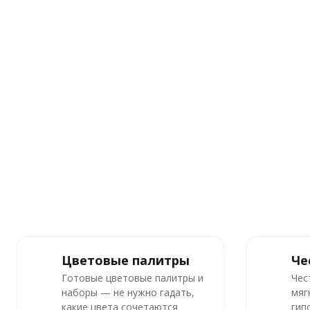
Цветовые палитры
Че
Готовые цветовые палитры и
Чес
наборы — не нужно гадать,
мяг
какие цвета сочетаются
гип