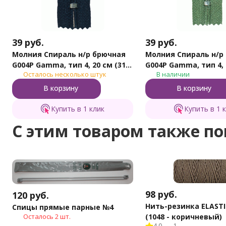
39
руб.
39
руб.
Молния Спираль н/р брючная
Молния Спираль н/р
G004P Gamma, тип 4, 20 см (318
G004P Gamma, тип 4, 
Осталось несколько штук
В наличии
- Т.синий)
- Олива)
В корзину
В корзину
Купить в 1 клик
Купить в 1 
C этим товаром также п
98
руб.
120
руб.
Нить-резинка ELAST
Спицы прямые парные №4
(1048 - коричневый)
Осталось 2 шт.
4.0
1