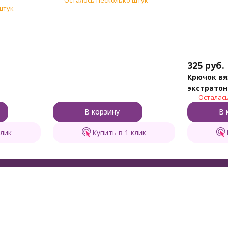
штук
325
руб.
Крючок вя
Осталась
В корзину
В 
клик
Купить в 1 клик
оваров
Помощь
Ин
в корзинке
Доставка и оплата
О м
брендов
Как сделать заказ
Бло
зания игрушек
Обмен и возврат
Ски
ля вязания и шитья
Вопросы и ответы
Кал