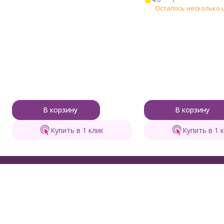
Осталось несколько 
В корзину
В корзину
Купить в 1 клик
Купить в 1 
Каталог т
Бренд пряжи для тех, кто вяжет с душой и
Пряжа Клубки 
для души!
Пряжа других 
Наборы для вя
Инструменты д