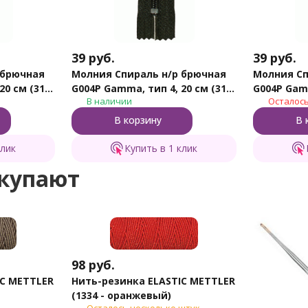
39
руб.
39
руб.
 брючная
Молния Спираль н/р брючная
Молния Сп
20 см (315
G004P Gamma, тип 4, 20 см (316
G004P Gamm
В наличии
Осталось
- Хаки)
- Белый)
В корзину
В 
клик
Купить в 1 клик
окупают
98
руб.
IC METTLER
Нить-резинка ELASTIC METTLER
(1334 - оранжевый)
Осталось несколько штук