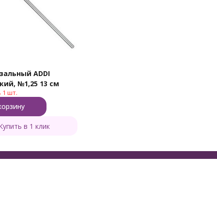
зальный ADDI
экстратонкий, №1,25 13 см
 1 шт.
корзину
Купить в 1 клик
формация
Контакты
агазине
8 (800) 505-48-49
г
8 (495) 723-12-96
дки
Заказать звонок
ькулятор пряжи
Тверь, Боровлево-2, з.7