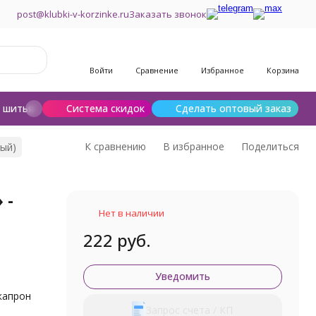
post@klubki-v-korzinke.ru
Заказать звонок
Войти
Сравнение
Избранное
Корзина
и шитья
Шерсть для валяния
Система скидок
Сделать оптовый заказ
К сравнению
В избранное
Поделиться
вый)
 -
Нет в наличии
222 руб.
Уведомить
капрон
Запрос счета / КП