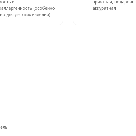
кость и
приятная, подарочна
оаллергенность (особенно
аккуратная
но для детских изделий)
ель.