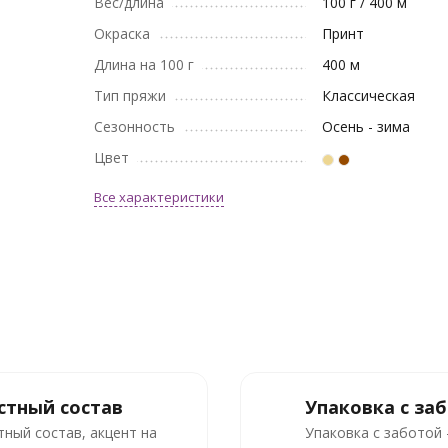
Вес/длина
100 г / 400 м
Окраска
Принт
Длина на 100 г
400 м
Тип пряжи
Классическая
Сезонность
Осень - зима
Цвет
Все характеристики
стный состав
Упаковка с за
тный состав, акцент на
Упаковка с заботой