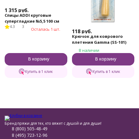
1 315
руб.
Спицы ADDI круговые
супергладкие №5,5 100 см
4.3
3
Осталась 1 шт.
118
руб.
Крючок для коврового
плетения Gamma (SS-101)
В наличии
В корзину
В корзину
Купить в 1 клик
Купить в 1 клик
Бренд пряжи для тех, кто вяжет с душой и для души!
8 (800) 505-48-49
8 (495) 723-12-96