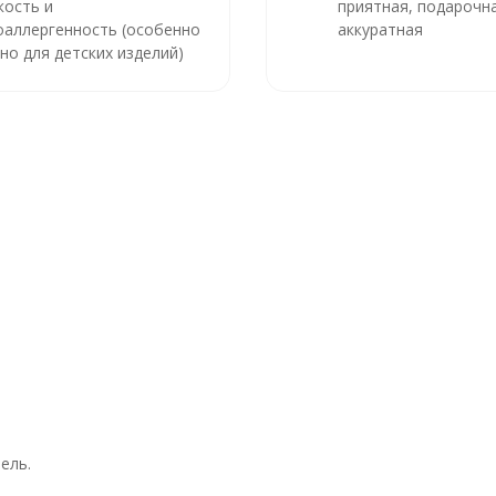
кость и
приятная, подарочна
оаллергенность (особенно
аккуратная
но для детских изделий)
ель.