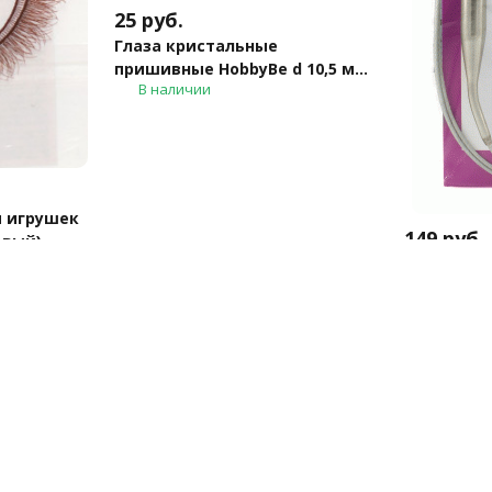
25
руб.
Глаза кристальные
пришивные HobbyBe d 10,5 мм
В наличии
(CRP-10-5 - бежевый)
и игрушек
149
руб.
евый)
Спицы кру
Панорама
4.2
10
В корзину
В 
клик
Купить в 1 клик