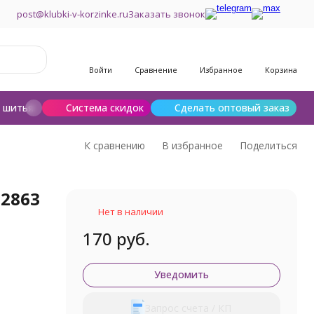
post@klubki-v-korzinke.ru
Заказать звонок
Войти
Сравнение
Избранное
Корзина
и шитья
Шерсть для валяния
Система скидок
Сделать оптовый заказ
К сравнению
В избранное
Поделиться
(2863
Нет в наличии
170 руб.
Уведомить
Запрос счета / КП