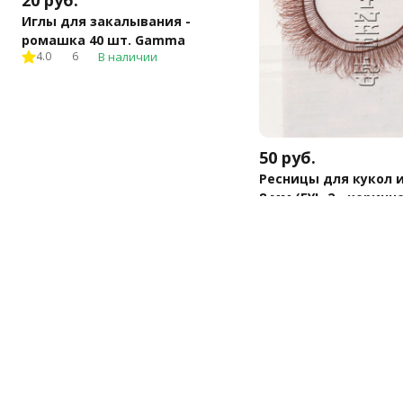
20
руб.
Иглы для закалывания -
ромашка 40 шт. Gamma
4.0
6
В наличии
50
руб.
Ресницы для кукол 
8 мм (EYL-2 - коричн
Осталось 2 шт.
В корзину
В корзину
Купить в 1 клик
Купить в 1 