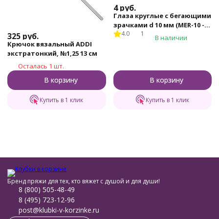
4
руб.
Глаза круглые с бегающими
зрачками d 10 мм (MER-10 -
4.0
1
черно-белые)
325
руб.
В наличии
Крючок вязальный ADDI
экстратонкий, №1,25 13 см
Осталась 1 шт.
В корзину
В корзину
Купить в 1 клик
Купить в 1 клик
Бренд пряжи для тех, кто вяжет с душой и для души!
8 (800) 505-48-49
8 (495) 723-12-96
post@klubki-v-korzinke.ru