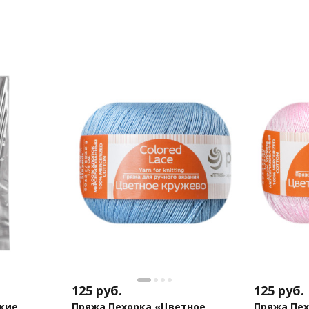
125
руб.
125
руб.
кие
Пряжа Пехорка «Цветное
Пряжа Пех