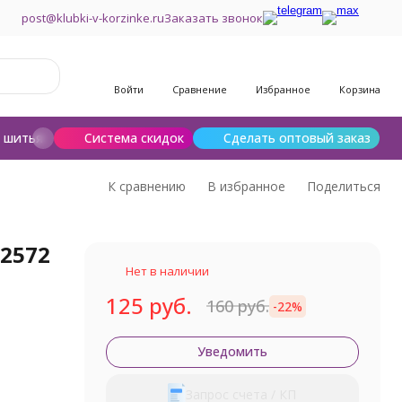
post@klubki-v-korzinke.ru
Заказать звонок
Войти
Сравнение
Избранное
Корзина
и шитья
Шерсть для валяния
Система скидок
Сделать оптовый заказ
К сравнению
В избранное
Поделиться
(2572
Нет в наличии
125 руб.
160 руб.
-22%
Уведомить
Запрос счета / КП