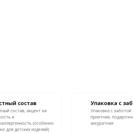
стный состав
Упаковка с за
тный состав, акцент на
Упаковка с заботой
кость и
приятная, подарочна
оаллергенность (особенно
аккуратная
но для детских изделий)