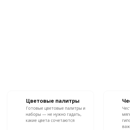
Цветовые палитры
Че
Готовые цветовые палитры и
Чес
наборы — не нужно гадать,
мяг
какие цвета сочетаются
гип
важ