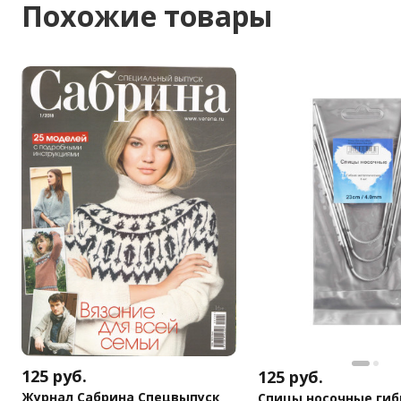
Похожие товары
125
руб.
125
руб.
Журнал Сабрина Спецвыпуск
Спицы носочные гиб