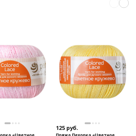
125
руб.
орка «Цветное
Пряжа Пехорка «Цветное