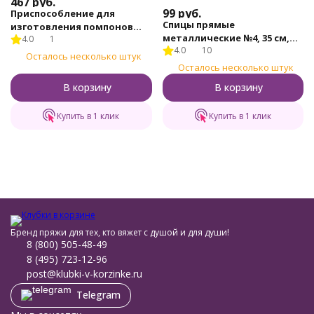
467
руб.
99
руб.
Приспособление для
Спицы прямые
изготовления помпонов
металлические №4, 35 см,
4.0
1
Gamma (PM-4)
4.0
10
2шт.
Осталось несколько штук
Осталось несколько штук
В корзину
В корзину
Купить в 1 клик
Купить в 1 клик
Бренд пряжи для тех, кто вяжет с душой и для души!
8 (800) 505-48-49
8 (495) 723-12-96
post@klubki-v-korzinke.ru
Telegram