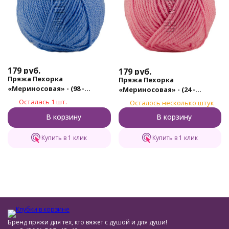
179
руб.
179
руб.
Пряжа Пехорка
Пряжа Пехорка
«Мериносовая» - (98 -
«Мериносовая» - (24 -
Лесной колокольчик)
Орхидея)
Осталась 1 шт.
Осталось несколько штук
В корзину
В корзину
Купить в 1 клик
Купить в 1 клик
Бренд пряжи для тех, кто вяжет с душой и для души!