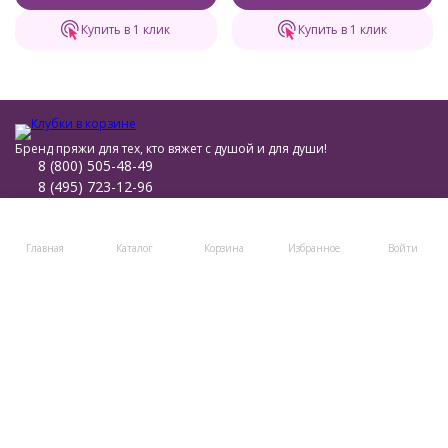
Купить в 1 клик
Купить в 1 клик
Бренд пряжи для тех, кто вяжет с душой и для души!
8 (800) 505-48-49
8 (495) 723-12-96
post@klubki-v-korzinke.ru
Telegram
Главная
Каталог
Корзина
Избранное
Войти
Мы в соцсетях
Мы на маркетплейсах
Каталог товаров
Помощь