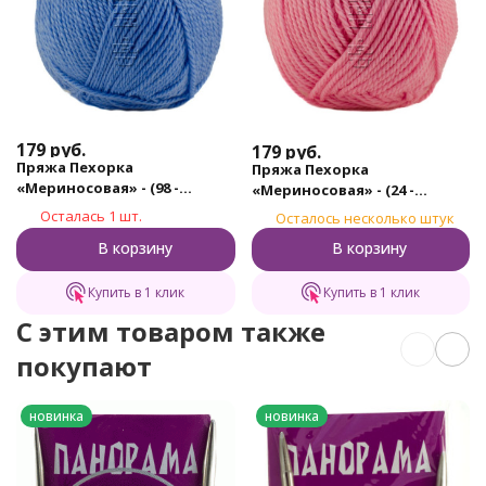
179
руб.
179
руб.
Пряжа Пехорка
Пряжа Пехорка
«Мериносовая» - (98 -
«Мериносовая» - (24 -
Лесной колокольчик)
Орхидея)
Осталась 1 шт.
Осталось несколько штук
В корзину
В корзину
Купить в 1 клик
Купить в 1 клик
C этим товаром также
покупают
новинка
новинка