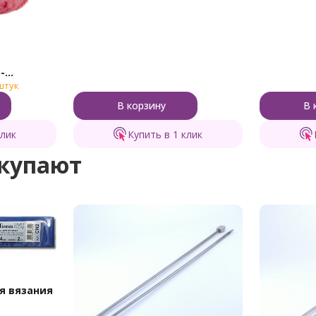
-
штук
В корзину
В 
клик
Купить в 1 клик
окупают
я вязания