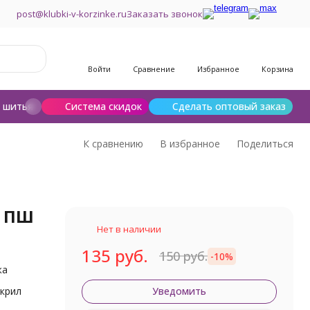
post@klubki-v-korzinke.ru
Заказать звонок
Войти
Сравнение
Избранное
Корзина
и шитья
Шерсть для валяния
Система скидок
Сделать оптовый заказ
К сравнению
В избранное
Поделиться
и ПШ
Нет в наличии
135 руб.
150 руб.
-10%
жа
крил
Уведомить