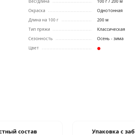
Вес/длина
100 г / 200 м
Окраска
Однотонная
Длина на 100 г
200 м
Тип пряжи
Классическая
Сезонность
Осень - зима
Цвет
стный состав
Упаковка с за