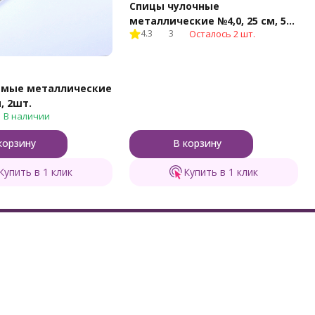
Спицы чулочные
металлические №4,0, 25 см, 5
4.3
3
Осталось 2 шт.
шт.
ямые металлические
м, 2шт.
В наличии
корзину
В корзину
Купить в 1 клик
Купить в 1 клик
формация
Контакты
агазине
8 (800) 505-48-49
г
8 (495) 723-12-96
дки
Заказать звонок
ькулятор пряжи
Тверь, Боровлево-2, з.7
post@klubki-v-korzinke.ru