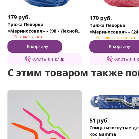
179
руб.
179
руб.
Пряжа Пехорка
Пряжа Пехорка
«Мериносовая» - (98 - Лесной
«Мериносовая» - (24 
Осталась 1 шт.
колокольчик)
Осталось несколько 
Орхидея)
В корзину
В корзину
Купить в 1 клик
Купить в 1 
C этим товаром также п
51
руб.
Спицы изогнутые дл
кос Gamma