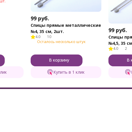
шт.
99
руб.
Спицы прямые металлические
99
руб.
№4, 35 см, 2шт.
Спицы пр
4.0
10
Осталось несколько штук
№4,5, 35 с
4.0
2
В корзину
В 
клик
Купить в 1 клик
оваров
Помощь
Ин
в корзинке
Доставка и оплата
О м
брендов
Как сделать заказ
Бло
зания игрушек
Обмен и возврат
Ски
ля вязания и шитья
Вопросы и ответы
Кал
ляния