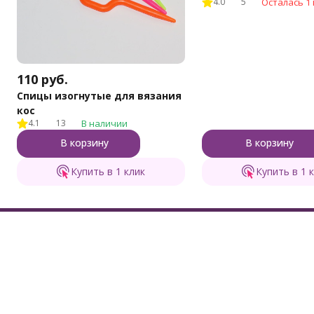
4.0
5
Осталась 1 
110
руб.
Спицы изогнутые для вязания
кос
4.1
13
В наличии
В корзину
В корзину
Купить в 1 клик
Купить в 1 
Каталог т
Бренд пряжи для тех, кто вяжет с душой и
Пряжа Клубки 
для души!
Пряжа других 
Наборы для вя
Инструменты д
Мы на маркетплейсах
Шерсть для ва