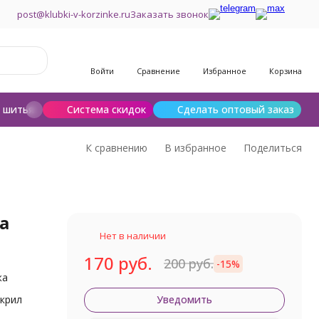
post@klubki-v-korzinke.ru
Заказать звонок
Войти
Сравнение
Избранное
Корзина
и шитья
Шерсть для валяния
Система скидок
Сделать оптовый заказ
К сравнению
В избранное
Поделиться
а
Нет в наличии
170 руб.
200 руб.
-15%
жа
крил
Уведомить