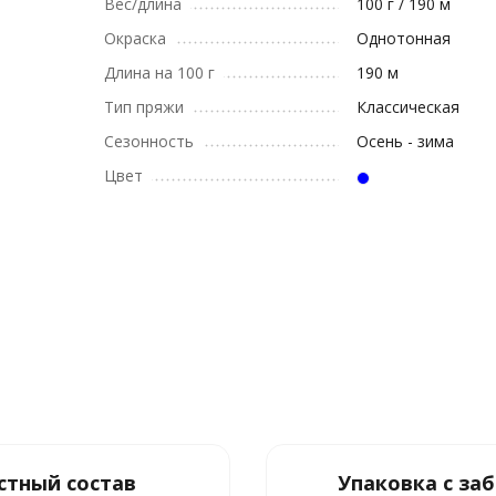
Вес/длина
100 г / 190 м
Окраска
Однотонная
Длина на 100 г
190 м
Тип пряжи
Классическая
Сезонность
Осень - зима
Цвет
стный состав
Упаковка с за