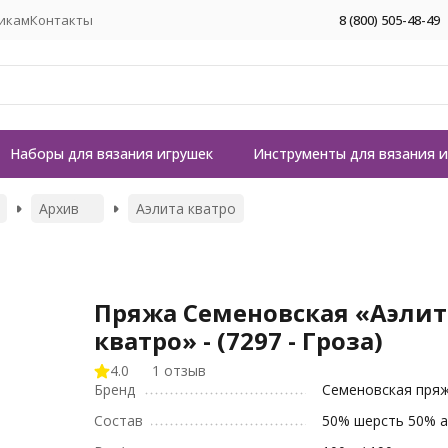
икам
Контакты
8 (800) 505-48-49
Наборы для вязания игрушек
Инструменты для вязания 
Архив
Аэлита кватро
Пряжа Семеновская «Аэлит
кватро» - (7297 - Гроза)
4.0
1 отзыв
Бренд
Семеновская пря
Состав
50% шерсть 50% а