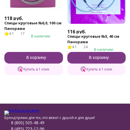
118
руб.
Спицы круговые №6,0, 100 см
Панорама
116
руб.
4.1
17
В наличии
Спицы круговые №5, 40 см
Панорама
4.1
24
В наличии
В корзину
В корзину
Купить в 1 клик
Купить в 1 клик
Бренд пряжи для тех, кто вяжет с душой и для души!
8 (800) 505-48-49
8 (495) 723-12-96