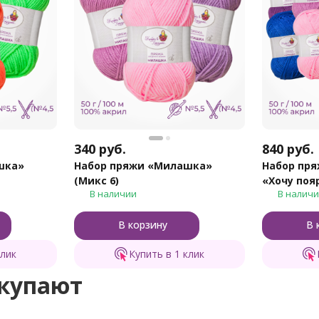
340
руб.
840
руб.
шка»
Набор пряжи «Милашка»
Набор пр
(Микс 6)
«Хочу поя
В наличии
В налич
В корзину
В 
клик
Купить в 1 клик
окупают