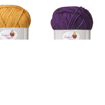
85
руб.
лашка» 100% акрил,
Пряжа «Милашка» 100% акрил,
чица)
(401 - Баклажан)
В наличии
5.0
2
В наличии
корзину
В корзину