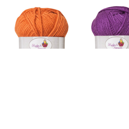
85
руб.
85
руб.
Пряжа «Милашка» 100% акрил,
Пряжа «Милашка» 10
(208 - Календула)
(412 - Фиалка)
5.0
2
В наличии
5.0
2
В наличии
В корзину
В корзину