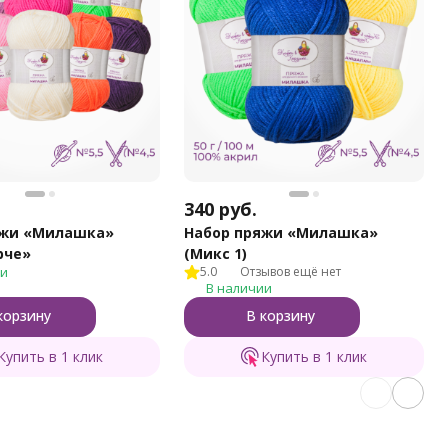
340
руб.
яжи «Милашка»
Набор пряжи «Милашка»
рче»
(Микс 1)
ии
5.0
Отзывов ещё нет
В наличии
корзину
В корзину
Купить в 1 клик
Купить в 1 клик