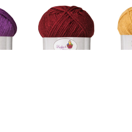
85
руб.
85
руб.
0% акрил,
Пряжа «Милашка» 100% акрил,
Пряжа «Ми
(154 - Вишня в шоколаде)
(258 - Гор
5.0
2
В наличии
5.0
2
В корзину
В 