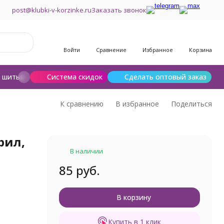
post@klubki-v-korzinke.ru
Заказать звонок
Войти
Сравнение
Избранное
Корзина
и шитья
Шерсть для валяния
Система скидок
Сделать оптовый заказ
К сравнению
В избранное
Поделиться
рил,
В наличии
85 руб.
е
В корзину
Купить в 1 клик