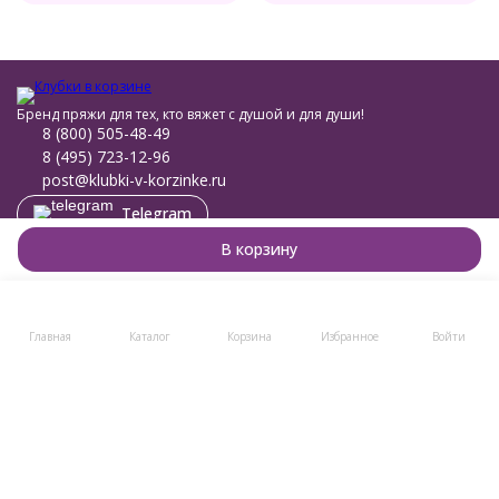
Бренд пряжи для тех, кто вяжет с душой и для души!
8 (800) 505-48-49
8 (495) 723-12-96
post@klubki-v-korzinke.ru
Telegram
Мы в соцсетях
В корзину
Мы на маркетплейсах
Главная
Каталог
Корзина
Избранное
Войти
Каталог товаров
Помощь
Информация
Политика персональных данных