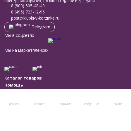
Бренд пряжи для тех, кто вяжет с душой и для души!
8 (800) 505-48-49
8 (495) 723-12-96
post@klubki-v-korzinke.ru
Telegram
Мы в соцсетях
Мы на маркетплейсах
Каталог товаров
Помощь
Информация
Политика персональных данных
© 2011-2026 Клубки в корзине
Главная
Каталог
Корзина
Избранное
Войти
Разработано в
bodysite.ru