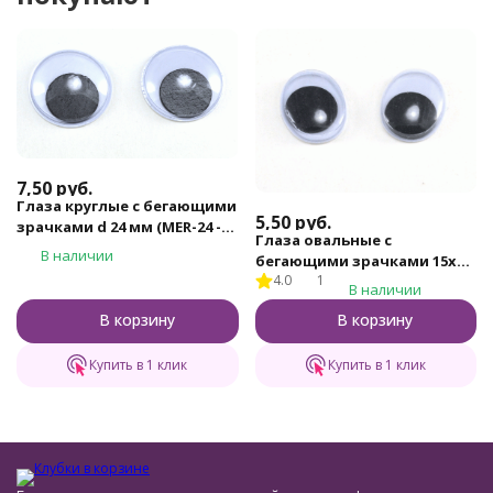
7,50
руб.
Глаза круглые с бегающими
5,50
руб.
зрачками d 24 мм (MER-24 -
Глаза овальные с
черно-белые)
В наличии
бегающими зрачками 15х12
4.0
1
мм (MEO-15х12 - черно-
В наличии
белые)
В корзину
В корзину
Купить в 1 клик
Купить в 1 клик