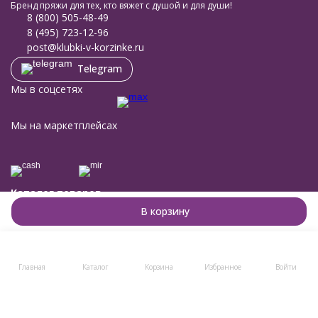
Бренд пряжи для тех, кто вяжет с душой и для души!
8 (800) 505-48-49
8 (495) 723-12-96
post@klubki-v-korzinke.ru
Telegram
Мы в соцсетях
Мы на маркетплейсах
Каталог товаров
Помощь
В корзину
Информация
Политика персональных данных
© 2011-2026 Клубки в корзине
Разработано в
bodysite.ru
Главная
Каталог
Корзина
Избранное
Войти