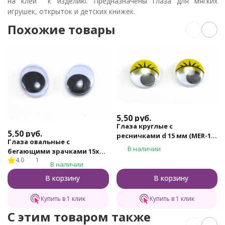
на клей к изделию. Предназначены глаза для мягких
игрушек, открыток и детских книжек.
Похожие товары
5,50
руб.
Глаза круглые с
5,50
руб.
ресничками d 15 мм (MER-15
Глаза овальные с
- желтые)
В наличии
бегающими зрачками 15х12
4.0
1
мм (MEO-15х12 - черно-
В наличии
белые)
В корзину
В корзину
Купить в 1 клик
Купить в 1 клик
C этим товаром также