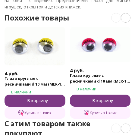
на клей к изделию. Предназначены глаза для мягких
игрушек, открыток и детских книжек.
Похожие товары
4
руб.
4
руб.
Глаза круглые с
Глаза круглые с
ресничками d 10 мм (MER-10
ресничками d 10 мм (MER-10
- красные)
В наличии
- желтые)
В наличии
В корзину
В корзину
Купить в 1 клик
Купить в 1 клик
C этим товаром также
покупают