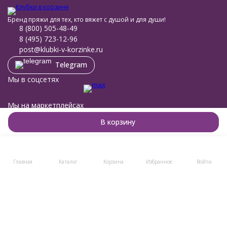
Бренд пряжи для тех, кто вяжет с душой и для души!
8 (800) 505-48-49
8 (495) 723-12-96
post@klubki-v-korzinke.ru
Telegram
Мы в соцсетях
Мы на маркетплейсах
В корзину
Каталог товаров
Главная
Каталог
Корзина
Избранное
Войти
Помощь
Информация
Политика персональных данных
© 2011-2026 Клубки в корзине
Разработано в
bodysite.ru