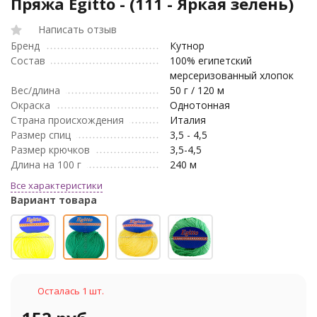
Пряжа Egitto - (111 - Яркая зелень)
Написать отзыв
Бренд
Кутнор
Состав
100% египетский
мерсеризованный хлопок
Вес/длина
50 г / 120 м
Окраска
Однотонная
Страна происхождения
Италия
Размер спиц
3,5 - 4,5
Размер крючков
3,5-4,5
Длина на 100 г
240 м
Все характеристики
Вариант товара
Осталась 1 шт.