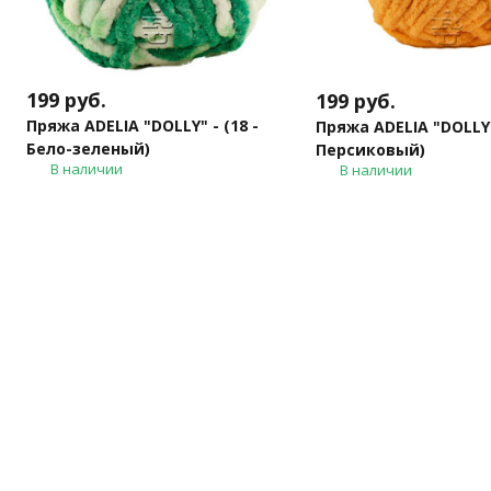
199
руб.
199
руб.
Пряжа ADELIA "DOLLY" - (18 -
Пряжа ADELIA "DOLLY" 
Бело-зеленый)
Персиковый)
В наличии
В наличии
В корзину
В корзину
Купить в 1 клик
Купить в 1 
Каталог т
Бренд пряжи для тех, кто вяжет с душой и
Пряжа Клубки 
для души!
Пряжа других 
Наборы для вя
Инструменты д
Мы на маркетплейсах
Шерсть для ва