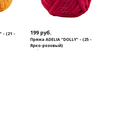
199
руб.
- (21 -
Пряжа ADELIA "DOLLY" - (25 -
Ярко-розовый)
В наличии
В корзину
клик
Купить в 1 клик
оваров
Помощь
Ин
в корзинке
Доставка и оплата
О м
брендов
Как сделать заказ
Бло
зания игрушек
Обмен и возврат
Ски
ля вязания и шитья
Вопросы и ответы
Кал
ляния