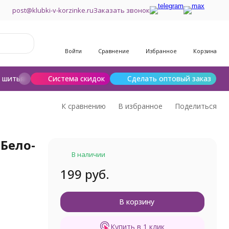
post@klubki-v-korzinke.ru
Заказать звонок
Войти
Сравнение
Избранное
Корзина
и шитья
Шерсть для валяния
Система скидок
Сделать оптовый заказ
К сравнению
В избранное
Поделиться
 Бело-
В наличии
199 руб.
В корзину
Купить в 1 клик