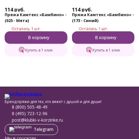
114
руб.
114
руб.
Пряжа Камтекс «Бамбино» -
Пряжа Камтекс «Бамбино» -
(025 - Мята)
(173 - Синий)
Осталась 1 шт.
Осталась 1 шт.
В корзину
В корзину
Купить в 1 клик
Купить в 1 клик
Бренд пряжи для тех, кто вяжет с душой и для души!
8 (800) 505-48-49
8 (495) 723-12-96
post@klubki-v-korzinke.ru
Telegram
Мы в соцсетях