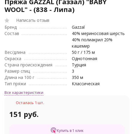
Пряжа GAZZAL (Газзал) "BABY
WOOL" - (838 - Липа)
Написать отзыв
Бренд
Gazzal
Состав
40% мериносовая шерсть
40% полиакрил 20%
кашемир
Вес/длина
50 г / 175 м
Окраска
Однотонная
Страна происхождения
Турция
Размер спиц
3
Длина на 100 г
350 м
Тип пряжи
Классическая
Все характеристики
Осталась 1 шт.
151 руб.
Купить в 1 клик