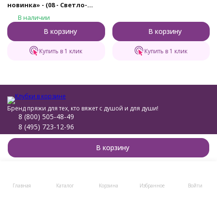
новинка» - (08 - Светло-
серый)
В наличии
В корзину
В корзину
Купить в 1 клик
Купить в 1 клик
Бренд пряжи для тех, кто вяжет с душой и для души!
8 (800) 505-48-49
8 (495) 723-12-96
post@klubki-v-korzinke.ru
В корзину
Telegram
Мы в соцсетях
Главная
Каталог
Корзина
Избранное
Войти
Мы на маркетплейсах