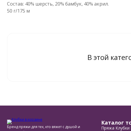
Состав: 40% шерсть, 20% бамбук, 40% акрил.
50 г/175 м
В этой катег
Каталог т
Бренд пряжи для тех, кто вяжет с душой и
Пряжа Клубки 