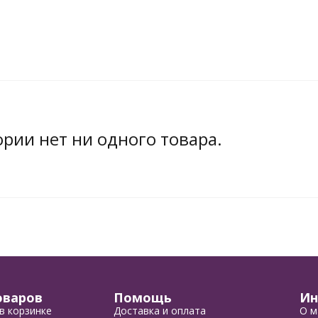
ории нет ни одного товара.
оваров
Помощь
Ин
в корзинке
Доставка и оплата
О м