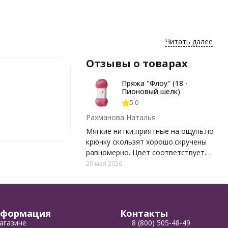
Читать далее
Отзывы о товарах
Пряжа "Флоу" (18 -
Пионовый шелк)
5.0
Рахманова Наталья
Мягкие нитки,приятные на ощупь.по
крючку скользят хорошо.скручены
равномерно. Цвет соответствует.
Спасибо
20 мая 2026
формация
Контакты
агазине
8 (800) 505-48-49