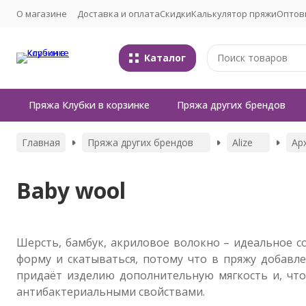
О магазине
Доставка и оплата
Скидки
Калькулятор пряжи
Оптов
Каталог
Пряжа Клубки в корзинке
Пряжа других брендов
Главная
Пряжа других брендов
Alize
Ар
Baby wool
Шерсть, бамбук, акриловое волокно – идеальное со
форму и скатываться, потому что в пряжу добавл
придаёт изделию дополнительную мягкость и, что
антибактериальными свойствами.