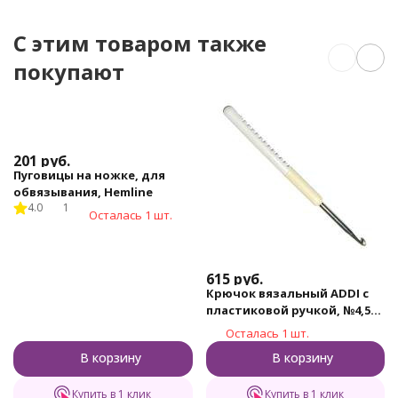
C этим товаром также
покупают
201
руб.
Пуговицы на ножке, для
обвязывания, Hemline
4.0
1
Осталась 1 шт.
615
руб.
Крючок вязальный ADDI с
пластиковой ручкой, №4,5
15 см
Осталась 1 шт.
В корзину
В корзину
Купить в 1 клик
Купить в 1 клик