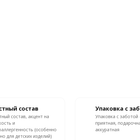
стный состав
Упаковка с за
тный состав, акцент на
Упаковка с заботой
кость и
приятная, подарочна
оаллергенность (особенно
аккуратная
но для детских изделий)