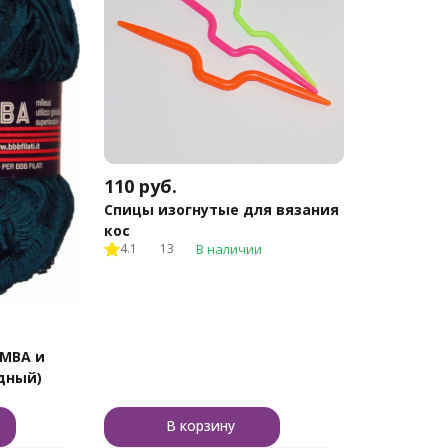
110
руб.
Спицы изогнутые для вязания
кос
4.1
13
В наличии
OMBA и
удный)
В корзину