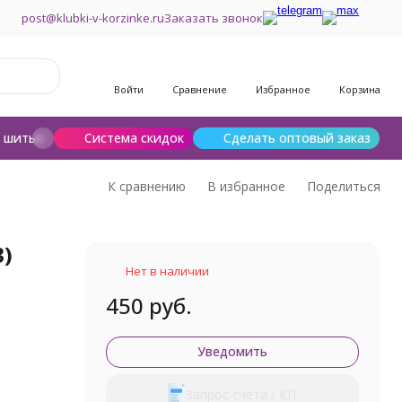
post@klubki-v-korzinke.ru
Заказать звонок
Войти
Сравнение
Избранное
Корзина
и шитья
Шерсть для валяния
Система скидок
Сделать оптовый заказ
К сравнению
В избранное
Поделиться
3)
Нет в наличии
450 руб.
Уведомить
Запрос счета / КП