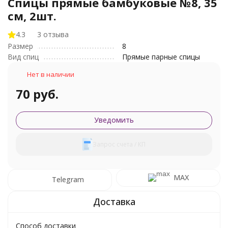
Спицы прямые бамбуковые №8, 35
см, 2шт.
4.3
3 отзыва
Размер
8
Вид спиц
Прямые парные спицы
Нет в наличии
70 руб.
Уведомить
Запрос счета / КП
MAX
Telegram
Способ доставки