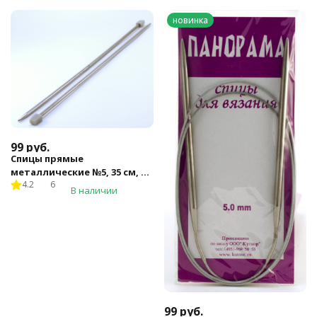
новинка
99
руб.
Спицы прямые
металлические №5, 35 см, 2
4.2
6
шт.
В наличии
99
руб.